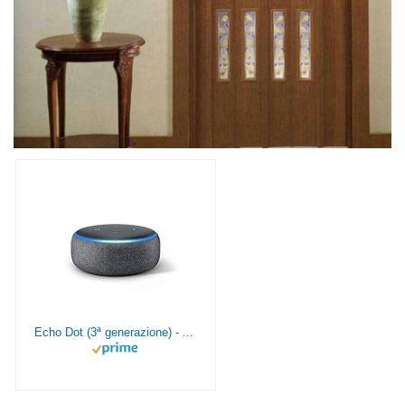
Echo Dot (3ª generazione) - Altoparlante intelligente con integrazione Alexa - Tessuto antracite